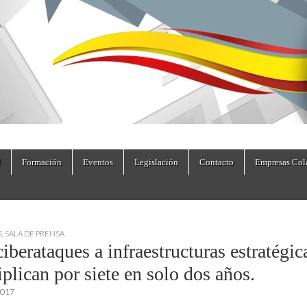
dad.es
Formación
Eventos
Legislación
Contacto
Empresas Col
S
,
SALA DE PRENSA
iberataques a infraestructuras estratégic
plican por siete en solo dos años.
2017