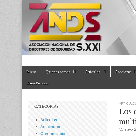
directoresdeseguri
Skip
Main
Inicio
Quiénes somos
Artículos
Asociarse
to
menu
content
Zona Privada
ARTÍCULO
CATEGORÍAS
Los c
multi
Artículos
Asociados
30 mayo, 
Comunicación