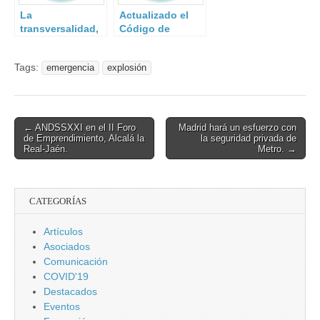
La
Actualizado el
transversalidad,
Código de
principal reto en
Derecho de
la transposición
Ciberseguridad
Tags:
emergencia
explosión
de la Directiva
NIS
Post
← ANDSSXXI en el II Foro
Madrid hará un esfuerzo con
de Emprendimiento, Alcalá la
la seguridad privada de
navigation
Real-Jaén.
Metro. →
CATEGORÍAS
Artículos
Asociados
Comunicación
COVID'19
Destacados
Eventos