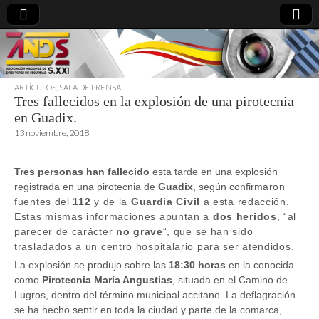
ARTÍCULOS
,
SALA DE PRENSA
Tres fallecidos en la explosión de una pirotecnia
directoresdeseguridad.es
en Guadix.
13 noviembre, 2018
Tres
personas han fallecido
esta tarde en una explosión
registrada en una pirotecnia de
Guadix
, según confirm
ar
on
fuentes del
112
y de la
Guardia Civil
a esta redacción.
Estas mismas informaciones apuntan a
dos heridos
, “al
parecer de carácter
no grave
“, que se han sido
trasladados a un centro hospitalario para ser atendidos.
La explosión se produjo sobre las
18:30 horas
en la conocida
como
Pirotecnia María Angustias
, situada en el Camino de
Lugros, dentro del término municipal accitano. La deflagración
se ha hecho sentir en toda la ciudad y parte de la comarca,