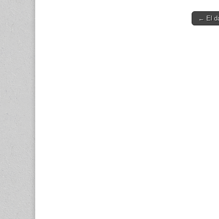
Post
← El d
navigati