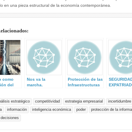
do en una pieza estructural de la economía contemporánea.
Relacionados:
o como
Nos va la
Protección de las
SEGURIDA
ión del
marcha.
Infraestructuras
EXPATRIA
o
Críticas
EN TIEMPO
COVID-19 (I
nálisis estratégico
competitividad
estrategia empresarial
incertidumbre
ia
información
inteligencia económica
poder
protección de la inform
 decisiones