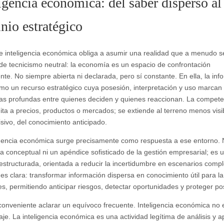
igencia económica: del saber disperso al
nio estratégico
e inteligencia económica obliga a asumir una realidad que a menudo s
 de tecnicismo neutral: la economía es un espacio de confrontación
te. No siempre abierta ni declarada, pero sí constante. En ella, la inf
mo un recurso estratégico cuya posesión, interpretación y uso marcan
ias profundas entre quienes deciden y quienes reaccionan. La compete
mita a precios, productos o mercados; se extiende al terreno menos visi
sivo, del conocimiento anticipado.
igencia económica surge precisamente como respuesta a ese entorno. 
 conceptual ni un apéndice sofisticado de la gestión empresarial; es 
 estructurada, orientada a reducir la incertidumbre en escenarios compl
d es clara: transformar información dispersa en conocimiento útil para l
es, permitiendo anticipar riesgos, detectar oportunidades y proteger po
conveniente aclarar un equívoco frecuente. Inteligencia económica no 
aje. La inteligencia económica es una actividad legítima de análisis y a