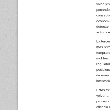
valor re
pasando 
consecue
económic
detectar
activos e
La tercer
más reve
temprana
moldear 
regulato
posicion
de manip
intentar
Estas tre
volver a
proceso 
eficacia 