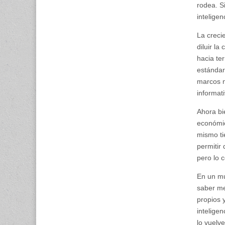
rodea. S
inteligen
La crecie
diluir l
hacia ter
estándar
marcos n
informat
Ahora bi
económic
mismo ti
permitir
pero lo 
En un mu
saber me
propios 
intelige
lo vuelv