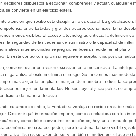
in decisores dispuestos a escuchar, comprender y actuar, cualquier es
cia se convierte en un ejercicio estéril.
nte atención que recibe esta disciplina no es casual. La globalización, 
a competencia entre Estados y grandes actores económicos, la ha despl
renos menos visibles. El acceso a tecnologías críticas, la definición de
es, la seguridad de las cadenas de suministro o la capacidad de influir
ormativos internacionales se juegan, en buena medida, en el plano
ivo. En este contexto, improvisar equivale a aceptar una posición subo
en, conviene evitar una visión excesivamente mecanicista. La inteligen
a ni garantiza el éxito ni elimina el riesgo. Su función es más modesta 
empo, más exigente: ampliar el margen de maniobra, reducir la sorpre
 decisiones mejor fundamentadas. No sustituye al juicio político o empre
condiciona de manera decisiva.
ndo saturado de datos, la verdadera ventaja no reside en saber más, 
jor. Discernir qué información importa, cómo se relaciona con los inte
y cuándo y cómo debe convertirse en acción es, hoy, una forma de pod
ncia económica no crea ese poder, pero lo ordena, lo hace visible y, sob
e operativo. Esa es su razón de ser y también el motivo por el que se h