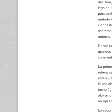
decisión
legales 
para anti
método y
clandest
secretos
entorno,
Desde un
grandes 
coherent
La primer
relevante
estéril-,
la posic
tecnológ
alteracio
recopilad
La segun