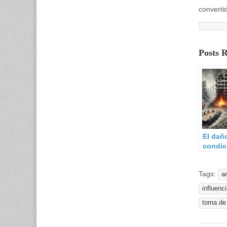
converti
Posts 
El dañ
condic
cambi
Tags:
a
influenc
toma de