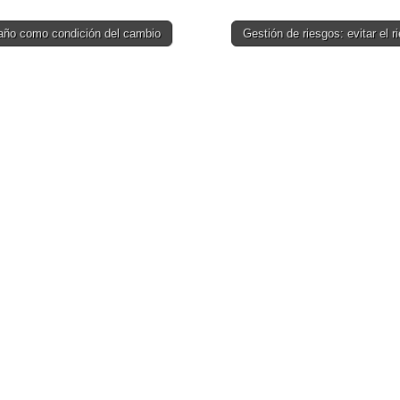
año como condición del cambio
Gestión de riesgos: evitar el 
on