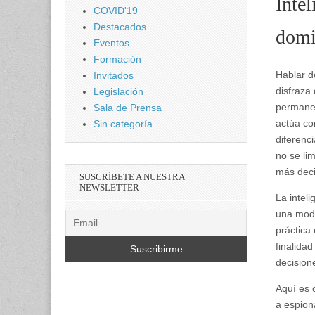
Intel
COVID'19
Destacados
domi
Eventos
Formación
Hablar d
Invitados
disfraza
Legislación
permanen
Sala de Prensa
actúa co
Sin categoría
diferenc
no se li
más deci
SUSCRÍBETE A NUESTRA
NEWSLETTER
La intel
una moda
práctica
finalida
decision
Aquí es 
a espion