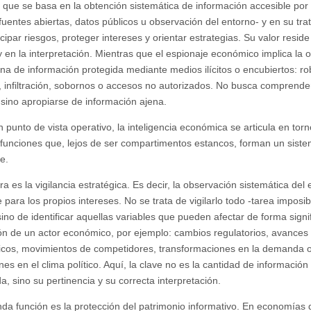
, que se basa en la obtención sistemática de información accesible por
-fuentes abiertas, datos públicos u observación del entorno- y en su tr
cipar riesgos, proteger intereses y orientar estrategias. Su valor reside
 en la interpretación. Mientras que el espionaje económico implica la 
ina de información protegida mediante medios ilícitos o encubiertos: r
, infiltración, sobornos o accesos no autorizados. No busca comprender
 sino apropiarse de información ajena.
 punto de vista operativo, la inteligencia económica se articula en torn
funciones que, lejos de ser compartimentos estancos, forman un sist
e.
a es la vigilancia estratégica. Es decir, la observación sistemática del
 para los propios intereses. No se trata de vigilarlo todo -tarea imposib
 sino de identificar aquellas variables que pueden afectar de forma signif
ión de un actor económico, por ejemplo: cambios regulatorios, avances
icos, movimientos de competidores, transformaciones en la demanda 
nes en el clima político. Aquí, la clave no es la cantidad de información
a, sino su pertinencia y su correcta interpretación.
da función es la protección del patrimonio informativo. En economías 