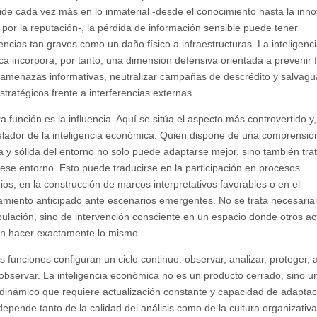
side cada vez más en lo inmaterial -desde el conocimiento hasta la inno
por la reputación-, la pérdida de información sensible puede tener
ncias tan graves como un daño físico a infraestructuras. La inteligenc
a incorpora, por tanto, una dimensión defensiva orientada a prevenir 
 amenazas informativas, neutralizar campañas de descrédito y salvagu
stratégicos frente a interferencias externas.
a función es la influencia. Aquí se sitúa el aspecto más controvertido y,
lador de la inteligencia económica. Quien dispone de una comprensió
 y sólida del entorno no solo puede adaptarse mejor, sino también tra
ese entorno. Esto puede traducirse en la participación en procesos
rios, en la construcción de marcos interpretativos favorables o en el
amiento anticipado ante escenarios emergentes. No se trata necesari
ulación, sino de intervención consciente en un espacio donde otros ac
án hacer exactamente lo mismo.
s funciones configuran un ciclo continuo: observar, analizar, proteger, 
 observar. La inteligencia económica no es un producto cerrado, sino u
dinámico que requiere actualización constante y capacidad de adaptac
depende tanto de la calidad del análisis como de la cultura organizativa