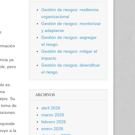
Gestión de riesgos: resiliencia
organizacional
Gestión de riesgos: monitorizar
y adaptarse
e
Gestión de riesgos: segregar
el riesgo.
ormación
Gestión de riesgos: mitigar el
impacto
ncia ya
Gestión de riesgos: diversificar
ble, pero
el riesgo
No es
una
ARCHIVOS
ejos. Su
a toma de
abril 2026
siciones.
marzo 2026
febrero 2026
equivale
enero 2026
poyo a la