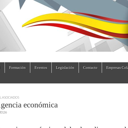
dad.es
Formación
Eventos
Legislación
Contacto
Empresas Col
S
,
ASOCIADOS
ligencia económica
 2026