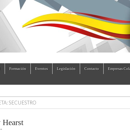
dad.es
Formación
Eventos
Legislación
Contacto
Empresas Col
ETA:
SECUESTRO
y Hearst
25