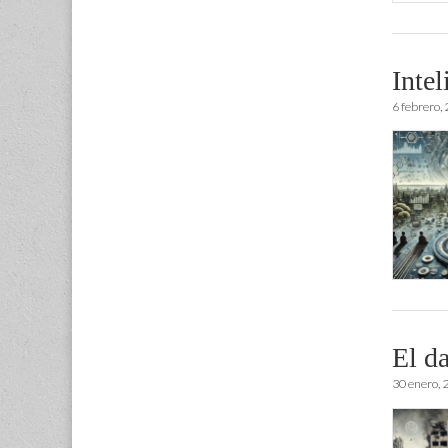
Inte
6 febrero,
El d
30 enero, 