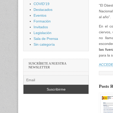
COVID'19
“El Dáes
Destacados
Nacional
Eventos
al año”.
Formación
En el c
Invitados
ciervos,
Legislación
no llam
Sala de Prensa
esconde
Sin categoría
las fue
para la 
SUSCRÍBETE A NUESTRA
ACCEDE
NEWSLETTER
Posts 