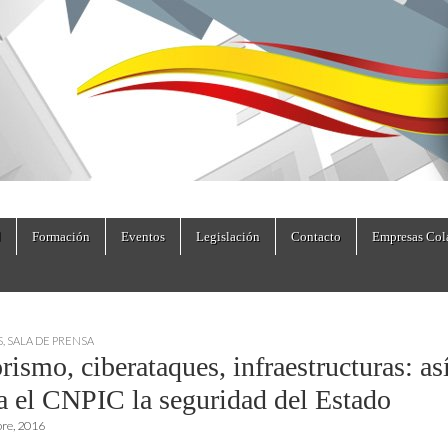
dad.es
Formación
Eventos
Legislación
Contacto
Empresas Col
S
,
SALA DE PRENSA
rismo, ciberataques, infraestructuras: as
la el CNPIC la seguridad del Estado
bre, 2016