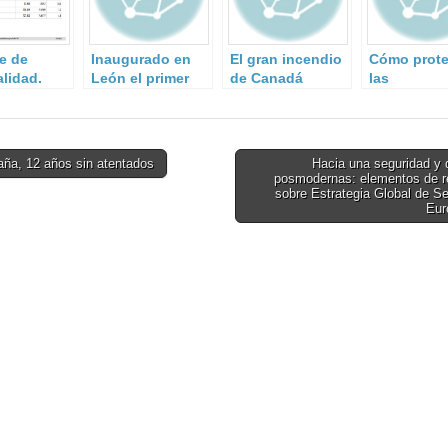
e de
Inaugurado en
El gran incendio
Cómo prote
alidad.
León el primer
de Canadá
las
 trimestre
laboratorio para
amenaza con
Infraestruc
proteger
durar meses
Críticas de
infraestructuras
antes de
ciberataqu
críticas.
extinguirse
10 pasos
ña, 12 años sin atentados
Hacia una seguridad y 
posmodernas: elementos de re
on
sobre Estrategia Global de S
Eur