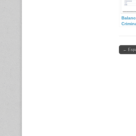
Balanc
Crimin
Cuarto
2015.
Post
← Espa
navigati