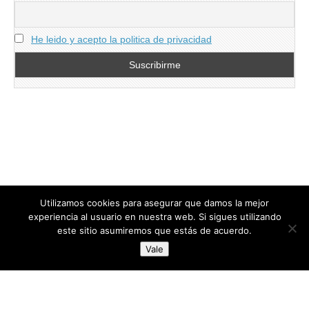
He leido y acepto la politica de privacidad
Utilizamos cookies para asegurar que damos la mejor
experiencia al usuario en nuestra web. Si sigues utilizando
este sitio asumiremos que estás de acuerdo.
Copyright © 2026
directoresdeseguridad.es
. All Rights Reserved.
Vale
Diseñado por Centro Andaluz de Estudios y Entrenamiento