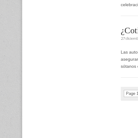
celebrac
¿Cot
27 diciem
Las auto
asegurar
sótanos 
Page 1