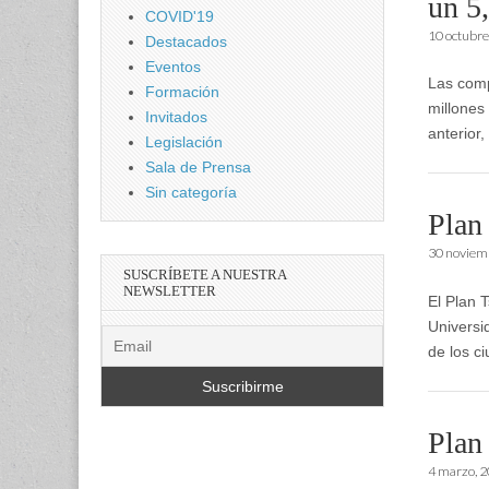
un 5
COVID'19
10 octubre
Destacados
Eventos
Las comp
Formación
millones
Invitados
anterior
Legislación
Sala de Prensa
Sin categoría
Plan
30 noviem
SUSCRÍBETE A NUESTRA
NEWSLETTER
El Plan 
Universi
de los c
Plan
4 marzo, 