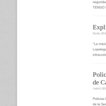
segurida
TENGO M
Expl
8 julio, 20
“La máxi
Lopetegu
infracci
Poli
de C
4 abril, 20
Policías 
de la Se