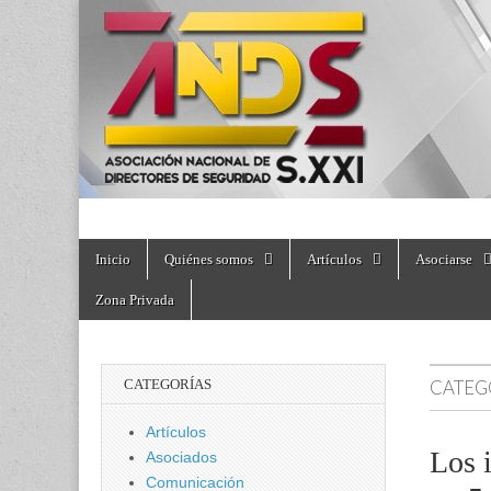
directoresdeseguri
Skip
Main
Inicio
Quiénes somos
Artículos
Asociarse
to
menu
content
Zona Privada
CATEGORÍAS
CATEG
Artículos
Los 
Asociados
Comunicación