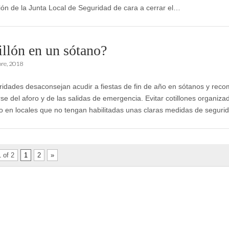
ión de la Junta Local de Seguridad de cara a cerrar el…
illón en un sótano?
bre, 2018
ridades desaconsejan acudir a fiestas de fin de año en sótanos y rec
se del aforo y de las salidas de emergencia. Evitar cotillones organiza
o en locales que no tengan habilitadas unas claras medidas de segur
 of 2
1
2
»