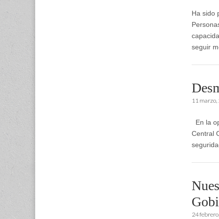
Ha sido 
Personas
capacida
seguir m
Desm
11 marzo,
En la op
Central 
segurid
Nues
Gobi
24 febrero