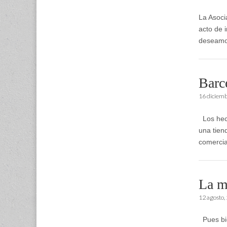
La Asoci
acto de 
deseamos
Barc
16 diciem
Los hech
una tiend
comercia
La m
12 agosto,
Pues bie