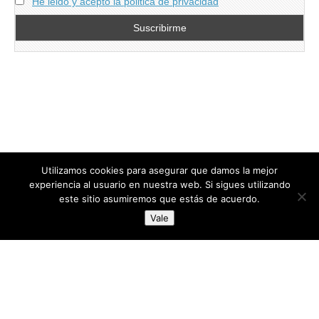
He leido y acepto la politica de privacidad
Utilizamos cookies para asegurar que damos la mejor
experiencia al usuario en nuestra web. Si sigues utilizando
este sitio asumiremos que estás de acuerdo.
Copyright © 2026
directoresdeseguridad.es
. All Rights Reserved.
Vale
Diseñado por Centro Andaluz de Estudios y Entrenamiento