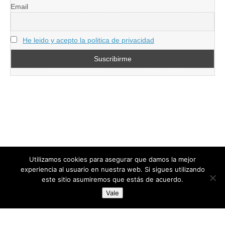
Email
He leido y acepto la politica de privacidad
Utilizamos cookies para asegurar que damos la mejor
experiencia al usuario en nuestra web. Si sigues utilizando
este sitio asumiremos que estás de acuerdo.
Copyright © 2026
directoresdeseguridad.es
. All Rights Reserved.
Vale
Diseñado por Centro Andaluz de Estudios y Entrenamiento