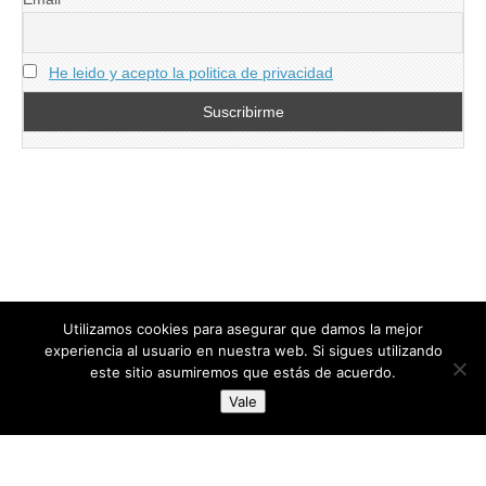
He leido y acepto la politica de privacidad
Utilizamos cookies para asegurar que damos la mejor
experiencia al usuario en nuestra web. Si sigues utilizando
este sitio asumiremos que estás de acuerdo.
Copyright © 2026
directoresdeseguridad.es
. All Rights Reserved.
Vale
Diseñado por Centro Andaluz de Estudios y Entrenamiento