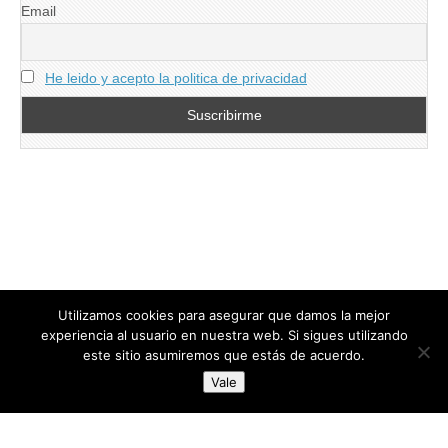
Email
He leido y acepto la politica de privacidad
Utilizamos cookies para asegurar que damos la mejor
experiencia al usuario en nuestra web. Si sigues utilizando
este sitio asumiremos que estás de acuerdo.
Copyright © 2026
directoresdeseguridad.es
. All Rights Reserved.
Vale
Diseñado por Centro Andaluz de Estudios y Entrenamiento