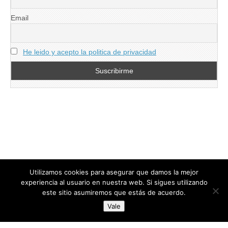
Email
He leido y acepto la politica de privacidad
Utilizamos cookies para asegurar que damos la mejor
experiencia al usuario en nuestra web. Si sigues utilizando
este sitio asumiremos que estás de acuerdo.
Copyright © 2026
directoresdeseguridad.es
. All Rights Reserved.
Vale
Diseñado por Centro Andaluz de Estudios y Entrenamiento