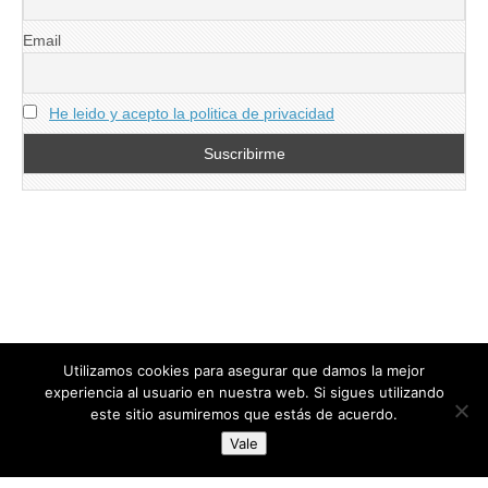
Email
He leido y acepto la politica de privacidad
Utilizamos cookies para asegurar que damos la mejor
experiencia al usuario en nuestra web. Si sigues utilizando
este sitio asumiremos que estás de acuerdo.
Copyright © 2026
directoresdeseguridad.es
. All Rights Reserved.
Vale
Diseñado por Centro Andaluz de Estudios y Entrenamiento