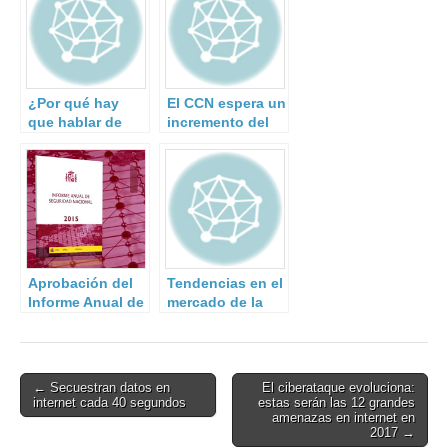
¿Por qué hay
El CCN espera un
que hablar de
incremento del
resiliencia en la
40% en los
gestión del
ciberataques a la
riesgo de
Administración y
desastres?
a empresas de
interés
estratégico.
Aprobación del
Tendencias en el
Informe Anual de
mercado de la
Seguridad
Ciberseguridad
Nacional 2015
Post
← Secuestran datos en
El ciberataque evoluciona:
internet cada 40 segundos
estas serán las 12 grandes
navigation
amenazas en internet en
2017 →