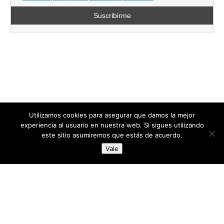
Utilizamos cookies para asegurar que damos la mejor
experiencia al usuario en nuestra web. Si sigues utilizando
este sitio asumiremos que estás de acuerdo.
Copyright © 2026
directoresdeseguridad.es
. All Rights Reserved.
Vale
Diseñado por Centro Andaluz de Estudios y Entrenamiento