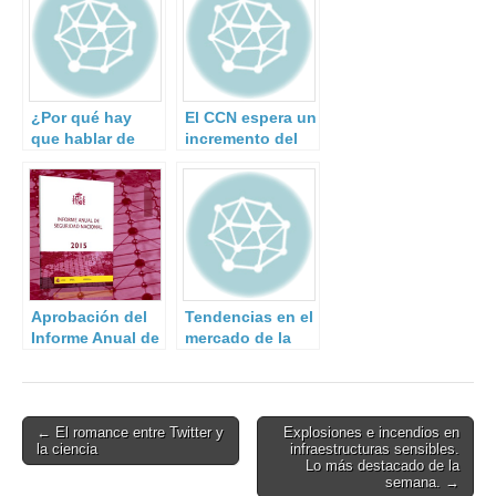
¿Por qué hay
El CCN espera un
que hablar de
incremento del
resiliencia en la
40% en los
gestión del
ciberataques a la
riesgo de
Administración y
desastres?
a empresas de
interés
estratégico.
Aprobación del
Tendencias en el
Informe Anual de
mercado de la
Seguridad
Ciberseguridad
Nacional 2015
Post
← El romance entre Twitter y
Explosiones e incendios en
la ciencia
infraestructuras sensibles.
navigation
Lo más destacado de la
semana. →