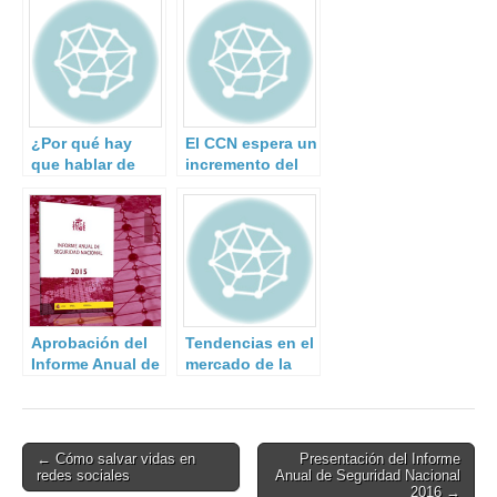
¿Por qué hay
El CCN espera un
que hablar de
incremento del
resiliencia en la
40% en los
gestión del
ciberataques a la
riesgo de
Administración y
desastres?
a empresas de
interés
estratégico.
Aprobación del
Tendencias en el
Informe Anual de
mercado de la
Seguridad
Ciberseguridad
Nacional 2015
Post
← Cómo salvar vidas en
Presentación del Informe
redes sociales
Anual de Seguridad Nacional
navigation
2016 →