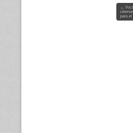
Post
← Voca
ciberse
navigati
para el