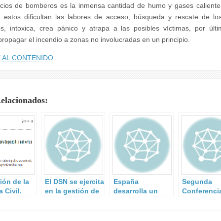
icios de bomberos es la inmensa cantidad de humo y gases calient
 estos dificultan las labores de acceso, búsqueda y rescate de lo
, intoxica, crea pánico y atrapa a las posibles víctimas, por últ
ropagar el incendio a zonas no involucradas en un principio.
 AL CONTENIDO
Relacionados:
ión de la
El DSN se ejercita
España
Segunda
 Civil.
en la gestión de
desarrolla un
Conferenci
situaciones de
sistema para
Centros
crisis.
neutralizar
Operativos
drones al
Seguridad