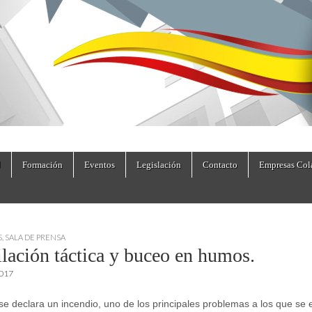
dad.es
Formación
Eventos
Legislación
Contacto
Empresas Col
S
,
SALA DE PRENSA
ilación táctica y buceo en humos.
2017
e declara un incendio, uno de los principales problemas a los que se 