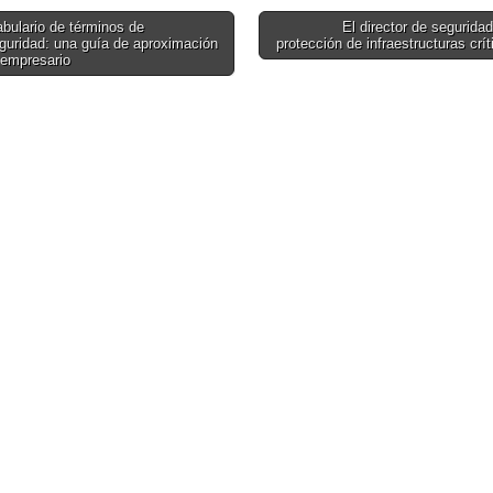
servicio del
Marítima
bulario de términos de
El director de seguridad
terrorismo, el
guridad: una guía de aproximación
protección de infraestructuras crí
on
crimen y el
 empresario
espionaje