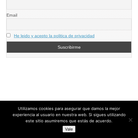
Email
He leido y acepto la politica de privacidad
Utilizamos cookies para asegurar que damos la mejor
experiencia al usuario en nuestra web. Si sigues utilizando
este sitio asumiremos que estás de acuerdo.
Copyright © 2026
directoresdeseguridad.es
. All Rights Reserved.
Vale
Diseñado por Centro Andaluz de Estudios y Entrenamiento