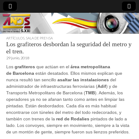
ARTÍCULOS
,
SALA DE PRENSA
Los grafiteros desbordan la seguridad del metro y
directoresdeseguridad.es
el tren.
29 junio, 2018
Los
grafiteros
que actúan en el
área metropolitana
de
Barcelona
están desatados. Ellos mismos explican que
nunca resultó tan sencillo
asaltar las instalaciones
del
administrador de infraestructuras ferroviarias (
Adif
) y de
Transports Metropolitans de Barcelona (
TMB
). Además, los
operadores ya no se afanan tanto como antes en limpiar las
pintadas. Están desbordados. Cada día es más habitual
encontrarse con túneles del metro del todo redecorados, y
también con trenes de la
red de Rodalies
pintados de lado a
lado. Los convoyes, siempre en movimiento, siempre a la vista
de un montón de gente, siempre fueron sus lienzos preferidos.