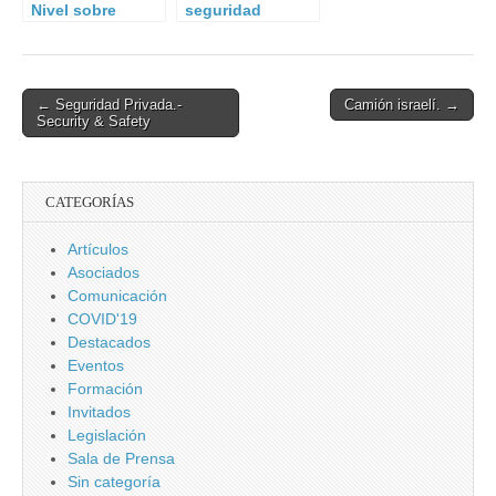
nacional
Nivel sobre
seguridad
organizado por la
Ciberseguridad
nuclear y
UME.
terrorismo.
Post
← Seguridad Privada.-
Camión israelí. →
Security & Safety
navigation
CATEGORÍAS
Artículos
Asociados
Comunicación
COVID'19
Destacados
Eventos
Formación
Invitados
Legislación
Sala de Prensa
Sin categoría