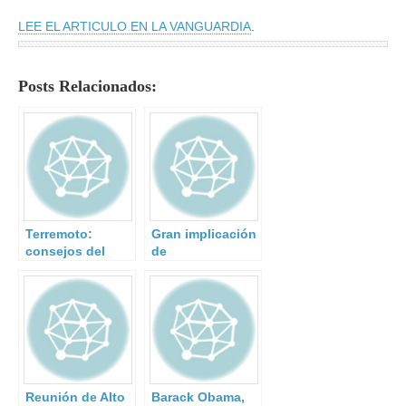
LEE EL ARTICULO EN LA VANGUARDIA
.
Posts Relacionados:
Terremoto:
Gran implicación
consejos del
de
Instituto
Administraciones
Geográfico
públicas,
Nacional.
organizaciones,
centros de
formación y
empresas en el
ejercicio de
emergencia
Reunión de Alto
Barack Obama,