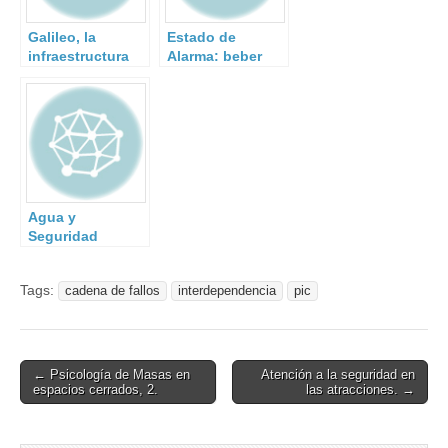
Galileo, la
Estado de
infraestructura
Alarma: beber
terrestre y la
agua.
caída del
servicio.
Agua y
Seguridad
Nacional.
Tags:
cadena de fallos
interdependencia
pic
Post
← Psicología de Masas en
Atención a la seguridad en
espacios cerrados, 2.
las atracciones. →
navigation