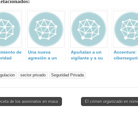
Relacionados:
cimiento de
Una nueva
Apuñalan a un
Accenture:
uridad
agresión a un
vigilante y a su
ciberseguri
a.
vigilante de
perro.
seguridad.
egulacion
sector privado
Seguridad Privada
eceta de los asesinatos en masa
El crimen organizado en núm
on