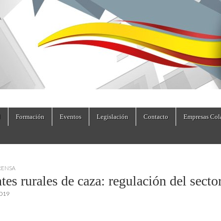
dad.es
Formación
Eventos
Legislación
Contacto
Empresas Col
RENSA
es rurales de caza: regulación del sector
2019