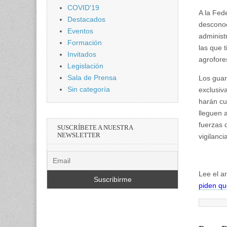
COVID'19
A la Fed
Destacados
desconoc
Eventos
administ
Formación
las que 
Invitados
agrofore
Legislación
Sala de Prensa
Los guard
Sin categoría
exclusiv
harán cu
lleguen a
fuerzas 
SUSCRÍBETE A NUESTRA
NEWSLETTER
vigilanc
Lee el a
piden qu