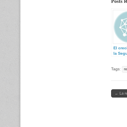
Posts 
El cre
la Seg
Privad
Tags:
r
Post
← La r
navigati