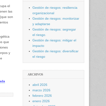
cupa el
Gestión de riesgos: resiliencia
enen las
organizacional
 (que son
Gestión de riesgos: monitorizar
ientos
y adaptarse
Gestión de riesgos: segregar
el riesgo.
egética
Gestión de riesgos: mitigar el
os que
impacto
ciones
Gestión de riesgos: diversificar
erpos y
el riesgo
de
ARCHIVOS
vada
abril 2026
marzo 2026
febrero 2026
enero 2026