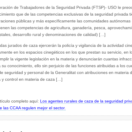
eración de Trabajadores de la Seguridad Privada (FTSP)- USO​ le preo
imiento que de las competencias exclusivas de la seguridad privada ti
raciones públicas y más específicamente las comunidades autónomas
tienen las competencias de agricultura, ganadería, pesca, aprovecham
stales, desarrollo rural y denominaciones de calidad) […]
as jurados de caza ejercerán la policía y vigilancia de la actividad cin
amente en los espacios cinegéticos en los que prestan su servicio, en l
mplir la vigente legislación en la materia y denunciarán cuantas infrac
 su conocimiento, ello sin perjuicio de las funciones atribuidas a los cu
de seguridad y personal de la Generalitat con atribuciones en materia 
ia y control en materia de caza […]
rtículo completo aquí:
Los agentes rurales de caza de la seguridad pri
e las CCAA regulen mejor el sector.