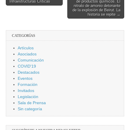
Infraestructuras Críticas
de productos químicos. El
navigation
nitrato de amonio detonante
de la explosión de Beirut. La
historia se repite →
CATEGORÍAS
Artículos
Asociados
Comunicación
COVID'19
Destacados
Eventos
Formación
Invitados
Legislación
Sala de Prensa
Sin categoría