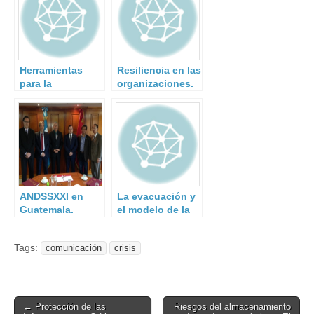
Herramientas
Resiliencia en las
para la
organizaciones.
comunicación en
El caso de
situaciones de
Campofrío
crisis
ANDSSXXI en
La evacuación y
Guatemala.
el modelo de la
fuerza social.
Tags:
comunicación
crisis
Post
← Protección de las
Riesgos del almacenamiento