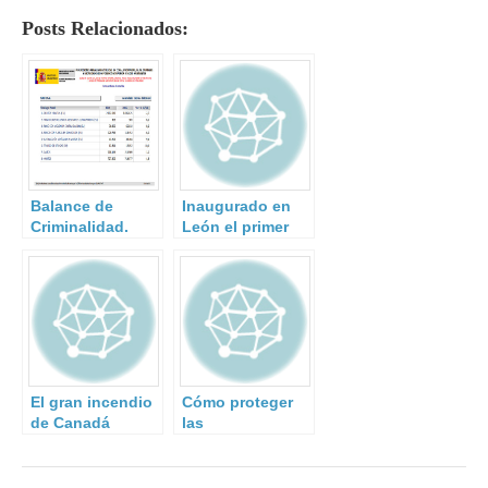
Posts Relacionados:
Balance de
Inaugurado en
Criminalidad.
León el primer
Cuarto trimestre
laboratorio para
2015.
proteger
infraestructuras
críticas.
El gran incendio
Cómo proteger
de Canadá
las
amenaza con
Infraestructuras
durar meses
Críticas de
antes de
ciberataques en