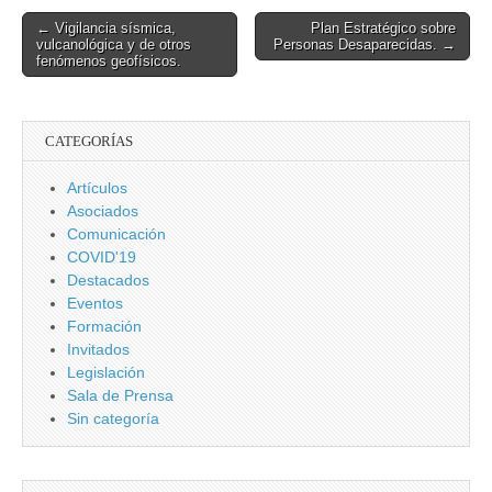
extinguirse
10 pasos
Post
← Vigilancia sísmica,
Plan Estratégico sobre
vulcanológica y de otros
Personas Desaparecidas. →
navigation
fenómenos geofísicos.
CATEGORÍAS
Artículos
Asociados
Comunicación
COVID'19
Destacados
Eventos
Formación
Invitados
Legislación
Sala de Prensa
Sin categoría