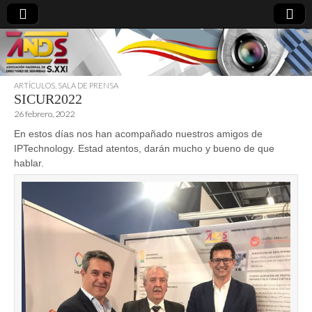
ARTÍCULOS
,
SALA DE PRENSA
SICUR2022
directoresdeseguridad.es
26 febrero, 2022
En estos días nos han acompañado nuestros amigos de
IPTechnology. Estad atentos, darán mucho y bueno de que
hablar.