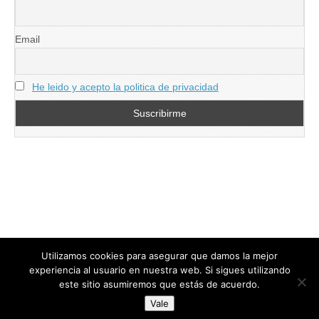
Email
He leido y acepto la politica de privacidad
Utilizamos cookies para asegurar que damos la mejor
experiencia al usuario en nuestra web. Si sigues utilizando
este sitio asumiremos que estás de acuerdo.
Copyright © 2026
directoresdeseguridad.es
. All Rights Reserved.
Vale
Diseñado por Centro Andaluz de Estudios y Entrenamiento