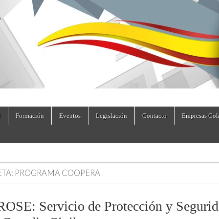
dad.es
Formación
Eventos
Legislación
Contacto
Empresas Col
ETA:
PROGRAMA COOPERA
OSE: Servicio de Protección y Seguri