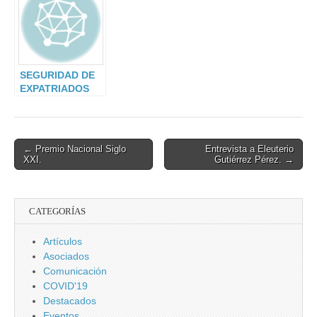
Jefes de
Seguridad, III.
SEGURIDAD DE
EXPATRIADOS
EN TIEMPOS DE
COVID-19 (I)
Post
← Premio Nacional Siglo
Entrevista a Eleuterio
XXI.
Gutiérrez Pérez. →
navigation
CATEGORÍAS
Artículos
Asociados
Comunicación
COVID'19
Destacados
Eventos