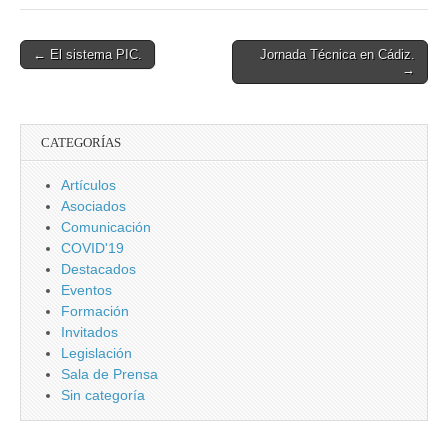
Directores y
Parlamento
Jefes de
Andaluz.
Seguridad, III.
Post
← El sistema PIC.
Jornada Técnica en Cádiz.
→
navigation
CATEGORÍAS
Artículos
Asociados
Comunicación
COVID'19
Destacados
Eventos
Formación
Invitados
Legislación
Sala de Prensa
Sin categoría