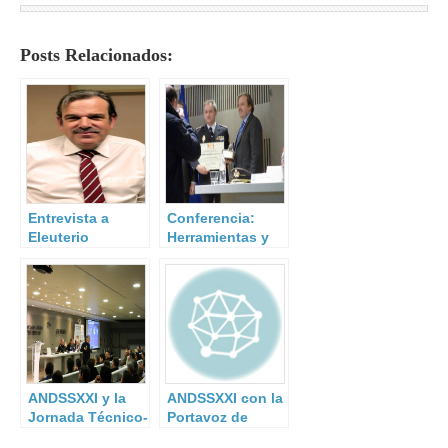
Posts Relacionados:
Entrevista a
Conferencia:
Eleuterio
Herramientas y
Gutiérrez Pérez.
mecanismos de
colaboración
Seguridad
Publica-
Seguridad
Privada.
ANDSSXXI y la
ANDSSXXI con la
Jornada Técnico-
Portavoz de
Operativa para
Interior del