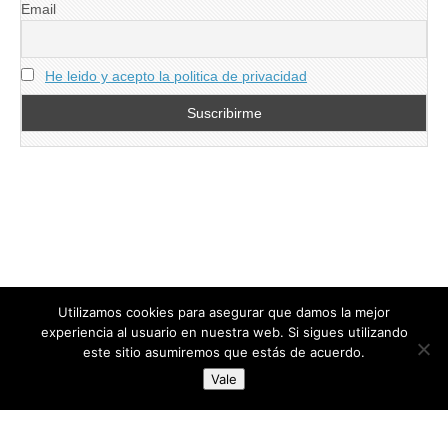
Email
He leido y acepto la politica de privacidad
Utilizamos cookies para asegurar que damos la mejor
experiencia al usuario en nuestra web. Si sigues utilizando
este sitio asumiremos que estás de acuerdo.
Copyright © 2026
directoresdeseguridad.es
. All Rights Reserved.
Vale
Diseñado por Centro Andaluz de Estudios y Entrenamiento