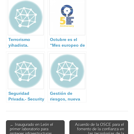
Terrorismo
Octubre es el
yihadista.
“Mes europeo de
la
Ciberseguridad”
Seguridad
Gestión de
Privada.- Security
riesgos, nueva
& Safety
versión de la
norma ISO 31000.
Post
← Inaugurado en León el
Acuerdo de la OSCE para el
primer laboratorio para
fomento de la confianza en
navigation
proteger infraestructuras
las tecnologías de la