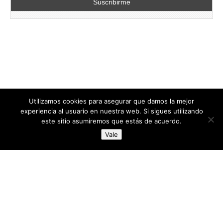
Utilizamos cookies para asegurar que damos la mejor
experiencia al usuario en nuestra web. Si sigues utilizando
este sitio asumiremos que estás de acuerdo.
Copyright © 2026
directoresdeseguridad.es
. All Rights Reserved.
Vale
Diseñado por Centro Andaluz de Estudios y Entrenamiento