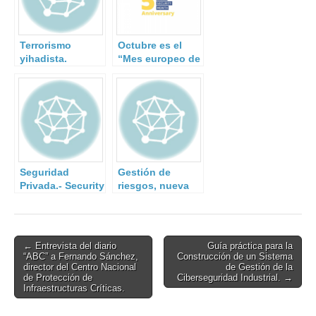
Terrorismo
Octubre es el
yihadista.
“Mes europeo de
la
Ciberseguridad”
Seguridad
Gestión de
Privada.- Security
riesgos, nueva
& Safety
versión de la
norma ISO 31000.
Post
← Entrevista del diario
Guía práctica para la
“ABC” a Fernando Sánchez,
Construcción de un Sistema
navigation
director del Centro Nacional
de Gestión de la
de Protección de
Ciberseguridad Industrial. →
Infraestructuras Críticas.