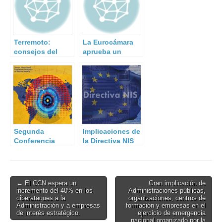
Terremoto:
La Eurocámara
consejos del
aprueba un
Instituto
registro de
Geográfico
pasajeros con
Nacional.
fines
antiterroristas.
Segunda
Implicaciones de
Conferencia
la Directiva NIS
Internacional de
para los Estados
Reguladores
Miembros
sobre Seguridad
Física Nuclear
Post
← El CCN espera un
Gran implicación de
incremento del 40% en los
Administraciones públicas,
navigation
ciberataques a la
organizaciones, centros de
Administración y a empresas
formación y empresas en el
de interés estratégico.
ejercicio de emergencia
nacional organizado por la