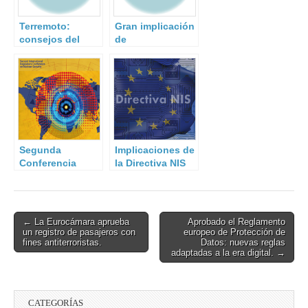
Terremoto:
Gran implicación
consejos del
de
Instituto
Administraciones
Geográfico
públicas,
Nacional.
organizaciones,
centros de
formación y
empresas en el
ejercicio de
emergencia
Segunda
Implicaciones de
nacional
Conferencia
la Directiva NIS
organizado por la
Internacional de
para los Estados
UME.
Reguladores
Miembros
sobre Seguridad
Física Nuclear
Post
← La Eurocámara aprueba
Aprobado el Reglamento
un registro de pasajeros con
europeo de Protección de
navigation
fines antiterroristas.
Datos: nuevas reglas
adaptadas a la era digital. →
CATEGORÍAS