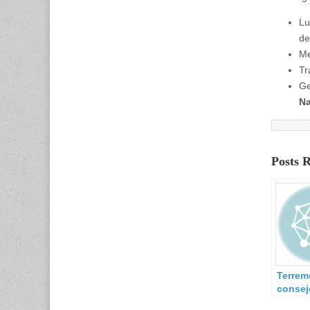
Lu
de
Me
Tr
Ge
Na
Posts 
Terrem
consej
Institu