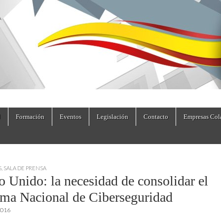
dad.es
Formación
Eventos
Legislación
Contacto
Empresas Col
S
,
SALA DE PRENSA
o Unido: la necesidad de consolidar el
ema Nacional de Ciberseguridad
2016