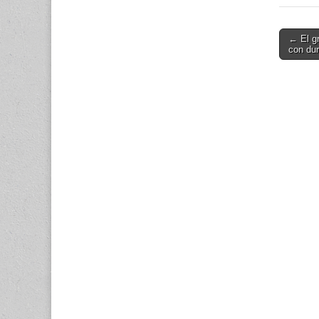
Geográ
Nacion
Post
← El g
con dur
navigati