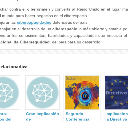
char contra el
cibercrimen
y convertir al Reino Unido en el lugar m
l mundo para hacer negocios en el ciberespacio.
jorar las
cibercapacidades
defensivas del país.
abajar en el desarrollo de un
ciberespacio
lo más abierto y estable pos
nerar los conocimientos, habilidades y capacidades que necesita e
cional de Ciberseguridad
del país para su desarrollo.
Relacionados:
oto:
Gran implicación
Segunda
Implicacio
os del
de
Conferencia
la Directiva
to
Administraciones
Internacional de
para los E