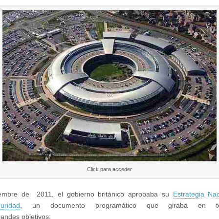
Click para acceder
embre de 2011, el gobierno británico aprobaba su
Estrategia Na
uridad
, un documento programático que giraba en t
randes objetivos: