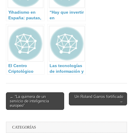
Yihadismo en
“Hay que invertir
España: pautas,
en
cambios y
ciberseguridad lo
continuidad
mismo que se
desde el 11-M.
invierte en
seguridad física”
El Centro
Las tecnologías
Criptológico
de información y
Nacional
la multiplicación
participa en el
de los riesgos de
Mes Europeo de
‘compliance’
la
Post
← “La quimera de un
Un Roland Garros fortificado
Ciberseguridad
servicio de inteligencia
→
navigation
europeo”
CATEGORÍAS