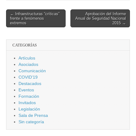
protección de
Olímpicos y el
infraestructuras
virus de Zika
Post
← Infraestructuras “críticas”
Aprobación del Informe
críticas.
frente a fenómenos
Anual de Seguridad Nacional
navigation
extremos
2015 →
CATEGORÍAS
Artículos
Asociados
Comunicación
COVID'19
Destacados
Eventos
Formación
Invitados
Legislación
Sala de Prensa
Sin categoría