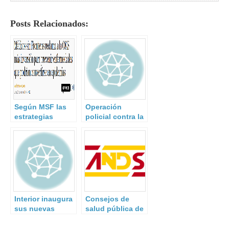
Posts Relacionados:
Según MSF las
Operación
estrategias
policial contra la
actuales no son
inmigración
suficientemente
ilegal.
eficaces.
Interior inaugura
Consejos de
sus nuevas
salud pública de
instalaciones
la OMS sobre los
para la
Juegos