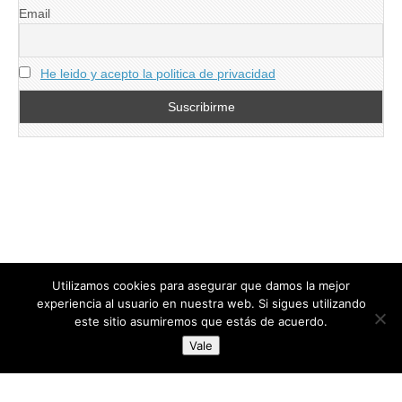
Email
He leido y acepto la politica de privacidad
Utilizamos cookies para asegurar que damos la mejor
experiencia al usuario en nuestra web. Si sigues utilizando
este sitio asumiremos que estás de acuerdo.
Copyright © 2026
directoresdeseguridad.es
. All Rights Reserved.
Vale
Diseñado por Centro Andaluz de Estudios y Entrenamiento