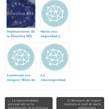
Implicaciones de
Hacia una
la Directiva NIS
seguridad y
para los Estados
defensa
Miembros
posmodernas:
elementos de
reflexión sobre
Estrategia Global
de Seguridad
Europea
Continuan los
La
riesgos; Miles de
ciberseguridad
evacuados en
de la industria
California ante el
española es un
temor de una
sainete, y los
ruptura en la
ataques se están
Post
← La transversalidad,
El Ministerio del Interior
presa Oroville
disparando
principal reto en la
mantiene el nivel de alerta
navigation
transposición de la Directiva
antiterrorista. →