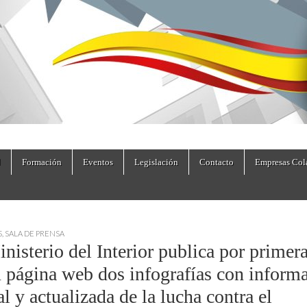
dad.es
Formación
Eventos
Legislación
Contacto
Empresas Col
S
,
SALA DE PRENSA
nisterio del Interior publica por primer
u página web dos infografías con inform
al y actualizada de la lucha contra el