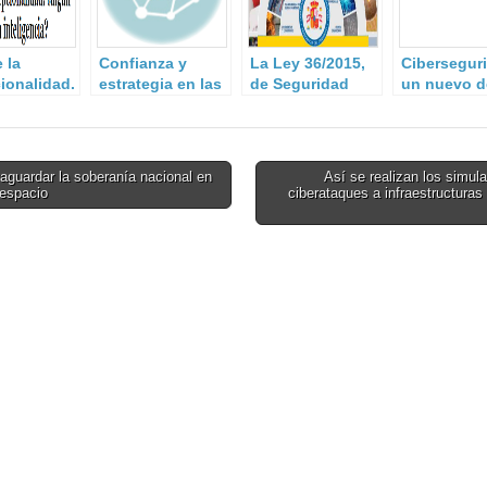
e la
Confianza y
La Ley 36/2015,
Cibersegur
ionalidad.
estrategia en las
de Seguridad
un nuevo d
tecnologías de la
Nacional.
para la
información.
comunidad
internacion
guardar la soberanía nacional en
Así se realizan los simul
respacio
ciberataques a infraestructuras 
on