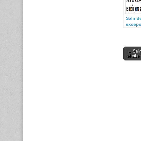
Salir d
excepc
Post
← Salva
el cibe
navigati