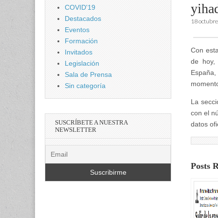
yiha
COVID'19
Destacados
18 octubre
Eventos
Formación
Con esta
Invitados
de hoy,
Legislación
España, 
Sala de Prensa
momento 
Sin categoría
La secci
con el n
SUSCRÍBETE A NUESTRA
datos ofi
NEWSLETTER
Posts 