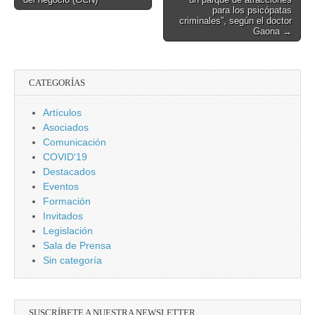
navigation
para los psicópatas
criminales”, según el doctor
Gaona →
CATEGORÍAS
Artículos
Asociados
Comunicación
COVID'19
Destacados
Eventos
Formación
Invitados
Legislación
Sala de Prensa
Sin categoría
SUSCRÍBETE A NUESTRA NEWSLETTER