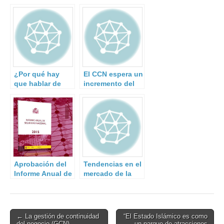
¿Por qué hay
El CCN espera un
que hablar de
incremento del
resiliencia en la
40% en los
gestión del
ciberataques a la
riesgo de
Administración y
desastres?
a empresas de
interés
estratégico.
Aprobación del
Tendencias en el
Informe Anual de
mercado de la
Seguridad
Ciberseguridad
Nacional 2015
Post
← La gestión de continuidad
“El Estado Islámico es como
del negocio (GCN)
un parque de atracciones