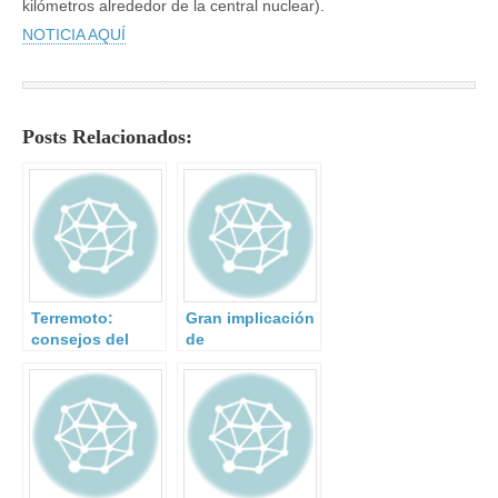
kilómetros alrededor de la central nuclear).
NOTICIA AQUÍ
Posts Relacionados:
Terremoto:
Gran implicación
consejos del
de
Instituto
Administraciones
Geográfico
públicas,
Nacional.
organizaciones,
centros de
formación y
empresas en el
ejercicio de