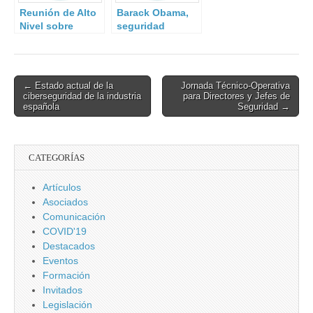
emergencia
Reunión de Alto
Barack Obama,
nacional
Nivel sobre
seguridad
organizado por la
Ciberseguridad
nuclear y
UME.
terrorismo.
Post
← Estado actual de la
Jornada Técnico-Operativa
ciberseguridad de la industria
para Directores y Jefes de
navigation
española
Seguridad →
CATEGORÍAS
Artículos
Asociados
Comunicación
COVID'19
Destacados
Eventos
Formación
Invitados
Legislación