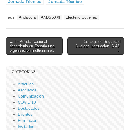
Jornada Técnico-
Jornada Técnico-
Operativa para
Operativa para
Directores y
Directores y
Tags:
Andalucía
ANDSSXXI
Eleuterio Gutierrez
Jefes de
Jefes de
Seguridad.
Seguridad, III.
Post
← La Policía Nacional
Consejo de Seguridad
desarticula en España una
Nuclear. Instruccion IS-43.
navigation
organización multicriminal.
→
CATEGORÍAS
Artículos
Asociados
Comunicación
COVID'19
Destacados
Eventos
Formación
Invitados