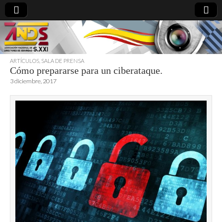
ARTÍCULOS
,
SALA DE PRENSA
Cómo prepararse para un ciberataque.
directoresdeseguridad.es
3 diciembre, 2017