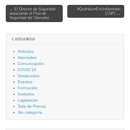
Mes Europeo de
‘compliance’
la
Post
← El Director de Seguridad
#QuéHacerEnUnAtentado
Ciberseguridad
redactando el Plan de
(CNP) →
navigation
Seguridad del Operador.
CATEGORÍAS
Artículos
Asociados
Comunicación
COVID'19
Destacados
Eventos
Formación
Invitados
Legislación
Sala de Prensa
Sin categoría