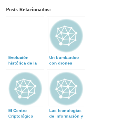
Posts Relacionados:
Evolución
Un bombardeo
histórica de la
con drones
Cultura de
turcos mata a
Defensa en
una treintena de
España
yihadistas de
Daesh en Siria.
El Centro
Las tecnologías
Criptológico
de información y
Nacional
la multiplicación
participa en el
de los riesgos de