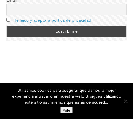
Email
He leido y acepto la politica de privacidad
Utilizamos cookies para asegurar que damos la mejor
experiencia al usuario en nuestra web. Si sigues utilizando
este sitio asumiremos que estás de acuerdo.
Copyright © 2026
directoresdeseguridad.es
. All Rights Reserved.
Vale
Diseñado por Centro Andaluz de Estudios y Entrenamiento