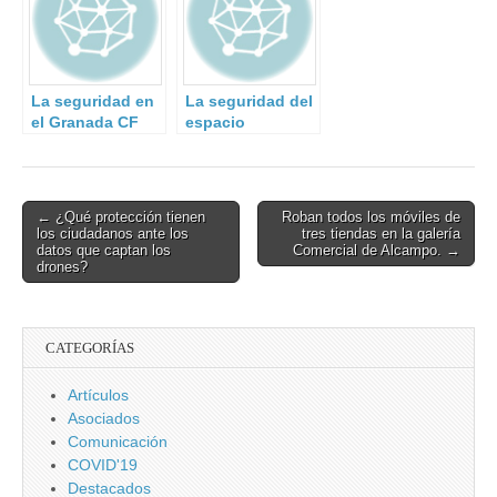
organizado.
La seguridad en
La seguridad del
el Granada CF
espacio
desde dentro.
ultraterrestre
Entrevista a José
Cruz, Director de
Seguridad.
Post
← ¿Qué protección tienen
Roban todos los móviles de
los ciudadanos ante los
tres tiendas en la galería
navigation
datos que captan los
Comercial de Alcampo. →
drones?
CATEGORÍAS
Artículos
Asociados
Comunicación
COVID'19
Destacados