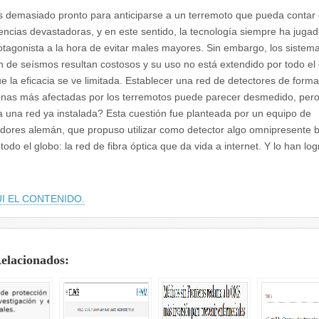
 demasiado pronto para anticiparse a un terremoto que pueda contar
ncias devastadoras, y en este sentido, la tecnología siempre ha juga
otagonista a la hora de evitar males mayores. Sin embargo, los sistem
n de seísmos resultan costosos y su uso no está extendido por todo el 
ue la eficacia se ve limitada. Establecer una red de detectores de form
onas más afectadas por los terremotos puede parecer desmedido, pero
 una red ya instalada? Esta cuestión fue planteada por un equipo de
adores alemán, que propuso utilizar como detector algo omnipresente 
 todo el globo: la red de fibra óptica que da vida a internet. Y lo han lo
I EL CONTENIDO.
Relacionados: