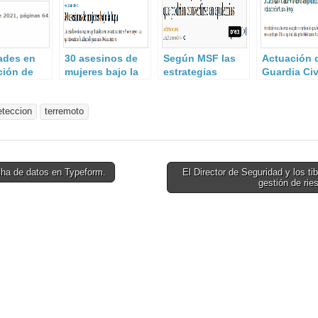
ades en
30 asesinos de
Según MSF las
Actuación d
ción de
mujeres bajo la
estrategias
Guardia Civi
lupa.
actuales no son
ales.
suficientemente
eteccion
terremoto
eficaces.
ha de datos en Typeform.
El Director de Seguridad y los ti
gestión de ri
on