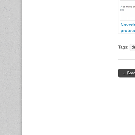
Noved
protec
datos
person
Tags:
d
Post
← Brec
navigati