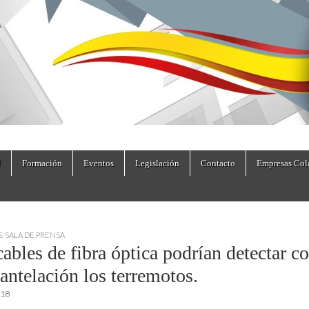
dad.es
Formación
Eventos
Legislación
Contacto
Empresas Col
S
,
SALA DE PRENSA
ables de fibra óptica podrían detectar c
antelación los terremotos.
018