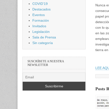
COVID'19
Nunca es
Destacados
consecue
Eventos
papel pr
Formación
detecció
Invitados
con lo q
Legislación
en las z
Sala de Prensa
empleara
Sin categoría
investig
tierra en
SUSCRÍBETE A NUESTRA
NEWSLETTER
LEE AQU
Posts 