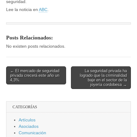
seguridad.
Lee la noticia en
ABC
.
Posts Relacionados:
No existen posts relacionados.
Post
← El mercado de seguridad
La seguridad privada ha
privada crecerá este año un
logrado que la criminalidad
navigation
4,3%.
baje en el sector de la
joyería cordobesa →
CATEGORÍAS
Artículos
Asociados
Comunicación