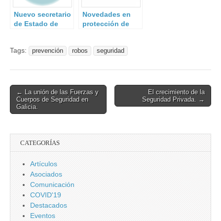
Nuevo secretario
Novedades en
de Estado de
protección de
Seguridad.
datos
personales.
Tags:
prevención
robos
seguridad
Post
← La unión de las Fuerzas y
El crecimiento de la
Cuerpos de Seguridad en
Seguridad Privada. →
navigation
Galicia.
CATEGORÍAS
Artículos
Asociados
Comunicación
COVID'19
Destacados
Eventos