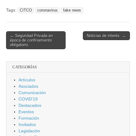
Tags:
CITCO
coronavirus
fake news
Post
← Seguridad Privada en
Noticias de interés. →
época de confinamiento
navigation
obligatorio.
CATEGORÍAS
Artículos
Asociados
Comunicación
COVID'19
Destacados
Eventos
Formación
Invitados
Legislación