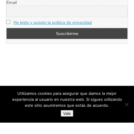
Email
He leido y acepto la politica de privacidad
Utilizamos cookies para asegurar que damos la mejor
experiencia al usuario en nuestra web. Si sigues utilizando
este sitio asumiremos que estás de acuerdo.
Copyright © 2026
directoresdeseguridad.es
. All Rights Reserved.
Vale
Diseñado por Centro Andaluz de Estudios y Entrenamiento