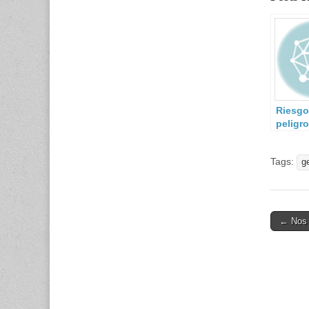
Riesgo
peligr
exposi
vulner
Tags:
g
Post
← Nos 
navigati