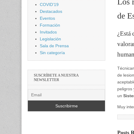
Los r
COVID'19
Destacados
de E
Eventos
Formación
Invitados
¿Está 
Legislación
valora
Sala de Prensa
Sin categoría
humano
Técnica
de lesio
SUSCRÍBETE A NUESTRA
NEWSLETTER
aceptabl
peligros
un
Siste
Muy inte
Posts 