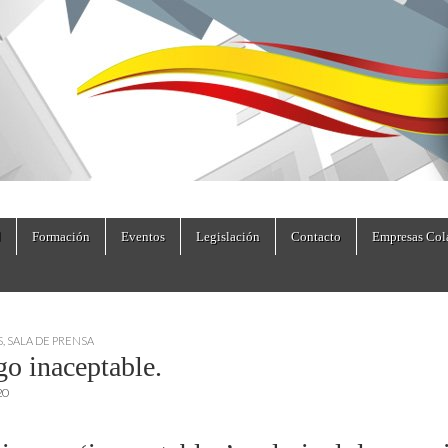
dad.es
Formación
Eventos
Legislación
Contacto
Empresas Col
S
,
SALA DE PRENSA
go inaceptable.
20