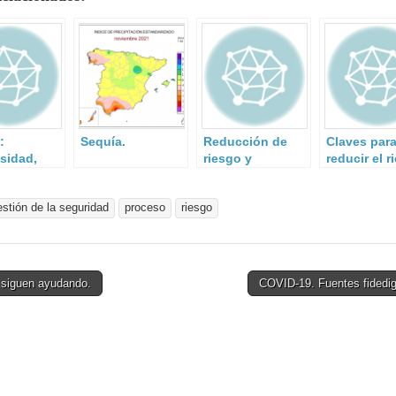
:
Sequía.
Reducción de
Claves par
osidad,
riesgo y
reducir el r
ción y
mitigación de
y mitigar el
abilidad
impacto en el
impacto de
estión de la seguridad
proceso
riesgo
medio agrícola:
desastres.
la acción
anticipatoria.
siguen ayudando.
COVID-19. Fuentes fidedi
on