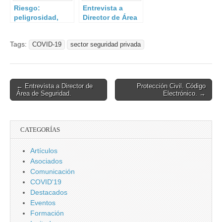
Riesgo:
Entrevista a
peligrosidad,
Director de Área
exposición y
de Seguridad.
vulnerabilidad
Tags:
COVID-19
sector seguridad privada
Post
← Entrevista a Director de
Protección Civil. Código
Área de Seguridad.
Electrónico. →
navigation
CATEGORÍAS
Artículos
Asociados
Comunicación
COVID'19
Destacados
Eventos
Formación