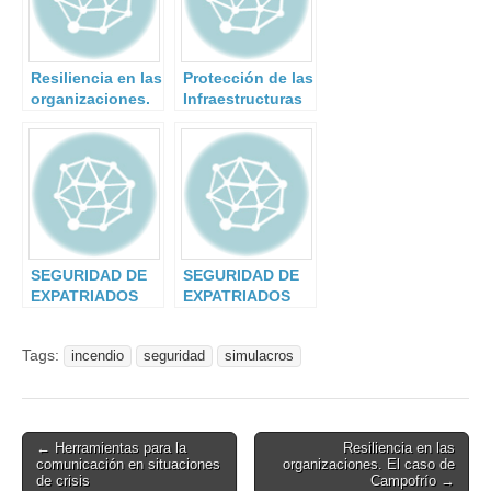
Resiliencia en las
Protección de las
organizaciones.
Infraestructuras
El caso de
Críticas
Campofrío
SEGURIDAD DE
SEGURIDAD DE
EXPATRIADOS
EXPATRIADOS
EN TIEMPOS DE
EN TIEMPOS DE
COVID-19 (I)
COVID-19 (II)
Tags:
incendio
seguridad
simulacros
Post
← Herramientas para la
Resiliencia en las
comunicación en situaciones
organizaciones. El caso de
navigation
de crisis
Campofrío →